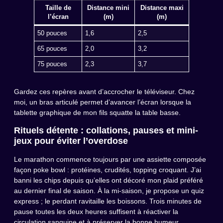
Taille de
Distance mini
Distance maxi
l’écran
(m)
(m)
50 pouces
1,6
2,5
65 pouces
2,0
3,2
75 pouces
2,3
3,7
Gardez ces repères avant d’accrocher le téléviseur. Chez
moi, un bras articulé permet d’avancer l’écran lorsque la
tablette graphique de mon fils squatte la table basse.
Rituels détente : collations, pauses et mini-
jeux pour éviter l’overdose
Le marathon commence toujours par une assiette composée
façon poke bowl : protéines, crudités, topping croquant. J’ai
banni les chips depuis qu’elles ont décoré mon plaid préféré
au dernier final de saison. À la mi-saison, je propose un quiz
express ; le perdant ravitaille les boissons. Trois minutes de
pause toutes les deux heures suffisent à réactiver la
circulation sanguine et à préserver la bonne humeur.