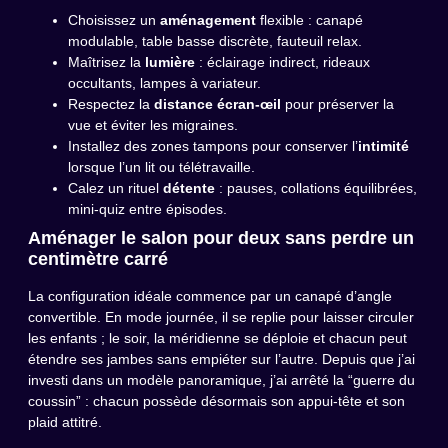
Choisissez un
aménagement
flexible : canapé
modulable, table basse discrète, fauteuil relax.
Maîtrisez la
lumière
: éclairage indirect, rideaux
occultants, lampes à variateur.
Respectez la
distance écran-œil
pour préserver la
vue et éviter les migraines.
Installez des zones tampons pour conserver l’
intimité
lorsque l’un lit ou télétravaille.
Calez un rituel
détente
: pauses, collations équilibrées,
mini-quiz entre épisodes.
Aménager le salon pour deux sans perdre un
centimètre carré
La configuration idéale commence par un canapé d’angle
convertible. En mode journée, il se replie pour laisser circuler
les enfants ; le soir, la méridienne se déploie et chacun peut
étendre ses jambes sans empiéter sur l’autre. Depuis que j’ai
investi dans un modèle panoramique, j’ai arrêté la “guerre du
coussin” : chacun possède désormais son appui-tête et son
plaid attitré.