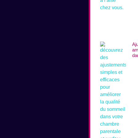
Aj
am
da