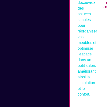
me
cir