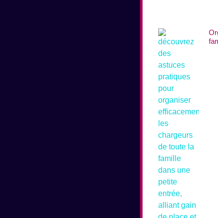
Or
fam