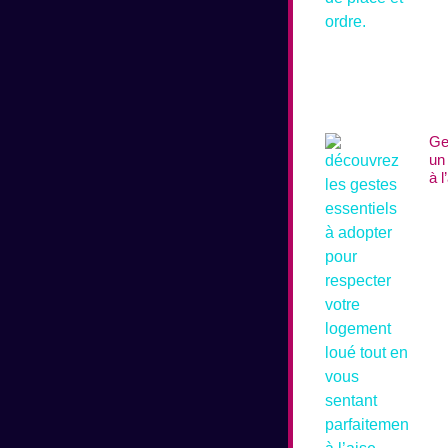
Ge
un
à l