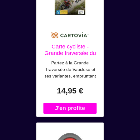
Carte cycliste -
Grande traversée du
Vaucluse à VTT
Partez à la Grande
VTOPO
Traversée de Vaucluse et
ses variantes, empruntant
les plus beaux sentiers et
14,95 €
traversant les paysages
typiques du Vaucluse : Mont
Ventoux, Dentelles de
Montmirail, Monts de
Vaucluse, Grand Luberon,
Petit Luberon. Carte
résistante Traces GPS
incluses.