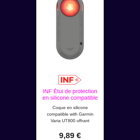
INF Étui de protection
en silicone compatible
with Garmin Varia
Coque en silicone
UT800 - Coque anti-
compatible with Garmin
choc et anti-poussière
Varia UT800 offrant
pour feu de vélo Gris
absorption des chocs,
9,89 €
protection anti-poussière,