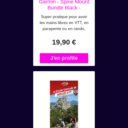
Garmin - Spine Mount
Bundle Black -
Accessoire GPS
Super pratique pour avoir
les mains libres en VTT, en
parapente ou en rando,
l'accessoire pour GPS
19,90 €
Outdoor Mount Bundle with
Carrying Case de chez
Garmin est très facile à
mettre en place