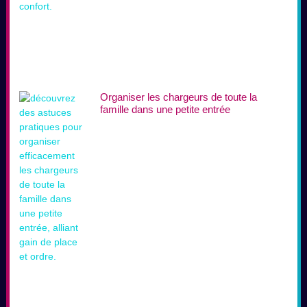
Organiser les chargeurs de toute la
famille dans une petite entrée