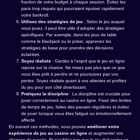
fraction de votre budget à chaque session. Évitez les
paris trop risqués qui pourraient épuiser rapidement
votre bankroll.
Utilisez des stratégies de jeu
: Selon le jeu auquel
vous jouez, il peut être utile d’adopter des stratégies
spécifiques. Par exemple, dans les jeux de table
comme le blackjack ou le poker, apprenez les
stratégies de base pour prendre des décisions
éclairées.
Soyez réaliste
: Gardez à l’esprit que le jeu en ligne
repose sur la chance. Ne misez pas plus que ce que
vous êtes prêt à perdre et ne poursuivez pas vos
pertes. Soyez réaliste quant à vos attentes et profitez
du jeu pour son côté divertissant.
Pratiquez la discipline
: La discipline est cruciale pour
jouer correctement au casino en ligne. Fixez des limites
de temps de jeu, faites des pauses régulières et évitez
de jouer lorsque vous êtes fatigué ou émotionnellement
affecté.
En suivant ces méthodes, vous pouvez
améliorer votre
expérience de jeu au casino en ligne
et augmenter vos
chances de succès. Et n’oubliez pas que le jeu doit rester un