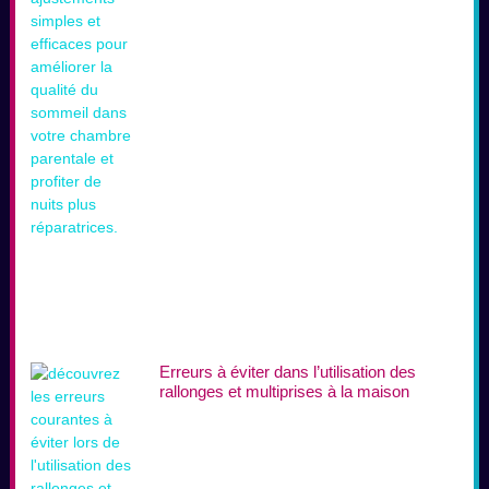
Erreurs à éviter dans l’utilisation des
rallonges et multiprises à la maison