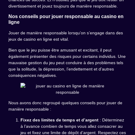
divertissement et jouez toujours de manière responsable.
Nos conseils pour jouer responsable au casino en
ligne
Jouer de manière responsable lorsqu’on s’engage dans des
jeux de casino en ligne est vital.
Bien que le jeu puisse être amusant et excitant, il peut
également présenter des risques pour certains individus. Une
mauvaise gestion du jeu peut conduire à des problèmes tels
que la solitude, la dépression, l’endettement et d’autres
conséquences négatives.
Nous avons donc regroupé quelques conseils pour jouer de
manière responsable :
Fixez des limites de temps et d’argent
: Déterminez
à l’avance combien de temps vous allez consacrer au
jeu et fixez une limite de dépôt d’argent. Respectez ces