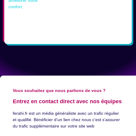
Vous souhaitez que nous parlions de vous ?
Entrez en contact direct avec nos équipes
ferahi.fr est un média généraliste avec un trafic régulier
et qualifié. Bénéficier d’un lien chez nous c’est s’assurer
du trafic supplémentaire sur votre site web