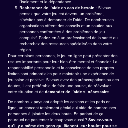
l’isolement et la dépendance.
Recherchez de l’aide en cas de besoin
: Si vous
pensez que votre jeu est devenu un problème,
n’hésitez pas à demander de l’aide. De nombreuses
organisations offrent des conseils et un soutien aux
personnes confrontées à des problèmes de jeu
compulsif. Parlez-en à un professionnel de la santé ou
recherchez des ressources spécialisées dans votre
région.
Pour certaines personnes, le jeu en ligne peut présenter des
risques importants pour leur bien-être mental et financier. La
responsabilité personnelle et la conscience de ses propres
limites sont primordiales pour maintenir une expérience de
jeu saine et positive. Si vous avez des préoccupations ou des
doutes, il est préférable de faire une pause, de réévaluer
votre situation et de
demander de l’aide si nécessaire
.
De nombreux pays ont adopté les casinos et les paris en
ligne, un concept totalement génial qui aide de nombreuses
personnes à joindre les deux bouts. En parlant de ça,
pourquoi ne pas tenter le coup vous aussi ?
Saviez-vous
qu’il y a même des gens qui lâchent leur boulot pour se